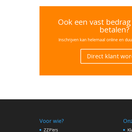
Ook een vast bedra
betalen?
Inschrijven kan helemaal online en duu
Direct klant wo
Voor wie?
Onz
ZZP’ers
Kl