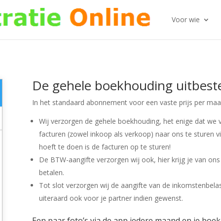
Voor wie
De gehele boekhouding uitbest
In het standaard abonnement voor een vaste prijs per maan
Wij verzorgen de gehele boekhouding, het enige dat we 
facturen (zowel inkoop als verkoop) naar ons te sturen vi
hoeft te doen is de facturen op te sturen!
De BTW-aangifte verzorgen wij ook, hier krijg je van ons
betalen.
Tot slot verzorgen wij de aangifte van de inkomstenbelast
uiteraard ook voor je partner indien gewenst.
Een paar foto’s via de app iedere maand en je boek