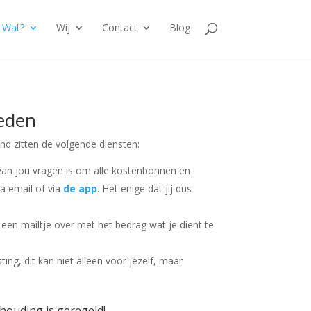
Wat?
Wij
Contact
Blog
eden
d zitten de volgende diensten:
van jou vragen is om alle kostenbonnen en
a email of via
de app
. Het enige dat jij dus
 een mailtje over met het bedrag wat je dient te
ing, dit kan niet alleen voor jezelf, maar
houding is geregeld!