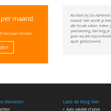
Als klant bij De Administr
g per maand
maand. Hier wordt je hel
alle fiscale zaken. Indie
jaarrekening, dan krijg je
rt een paar minuten.
gaan wij dan bijvoorbeeld
apart gefactureerd.
rden
e diensten
Lees de blog hier
achten
Auto zakelijk of privé