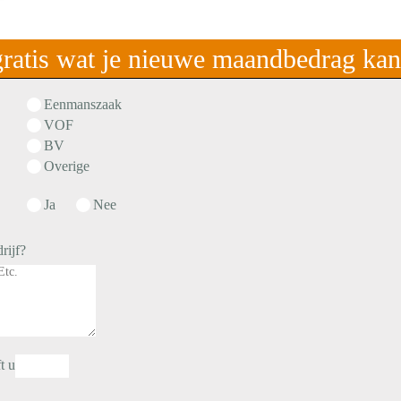
ratis wat je nieuwe maandbedrag ka
Eenmanszaak
VOF
BV
Overige
Ja
Nee
rijf?
t u