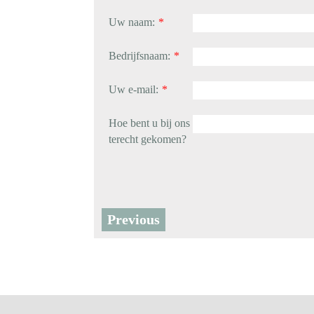
Uw naam:
*
Bedrijfsnaam:
*
Uw e-mail:
*
Hoe bent u bij ons
terecht gekomen?
Previous