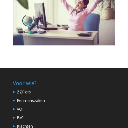
Voor wie?
ZZP’ers
Eenmanszaken
VOF
BV’s
Klachten