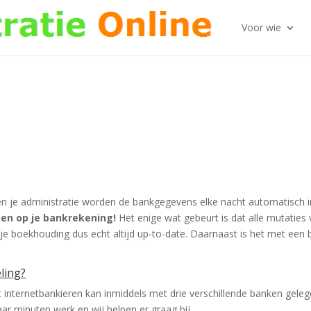
Voor wie
n je administratie worden de bankgegevens elke nacht automatisch i
gen op je bankrekening!
Het enige wat gebeurt is dat alle mutaties 
s je boekhouding dus echt altijd up-to-date. Daarnaast is het met e
ling?
internetbankieren kan inmiddels met drie verschillende banken gele
ar minuten werk en wij helpen er graag bij.