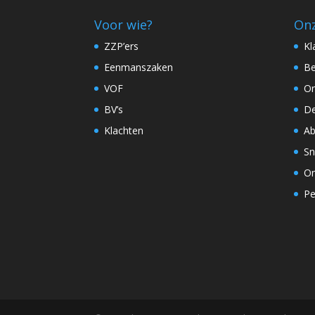
Voor wie?
Onz
ZZP’ers
Kl
Eenmanszaken
Be
VOF
On
BV’s
De
Klachten
Ab
Sn
On
Pe